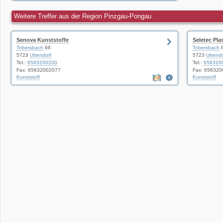
Weitere Treffer aus der Region Pinzgau-Pongau
Senova Kunststoffe
Seletec Plas
Tobersbach
66
Tobersbach
5723
Uttendorf
5723
Uttendo
Tel.:
6563200200
Tel.:
656320
Fax: 65632002077
Fax: 65632
Kunststoff
Kunststoff