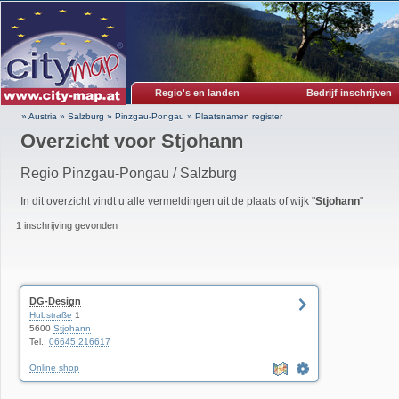
Regio's en landen
Bedrijf inschrijven
» Austria
»
Salzburg
»
Pinzgau-Pongau
»
Plaatsnamen register
Overzicht voor
Stjohann
Regio Pinzgau-Pongau / Salzburg
In dit overzicht vindt u alle vermeldingen uit de plaats of wijk "
Stjohann
"
1 inschrijving gevonden
DG-Design
Hubstraße
1
5600
Stjohann
Tel.:
06645 216617
Online shop