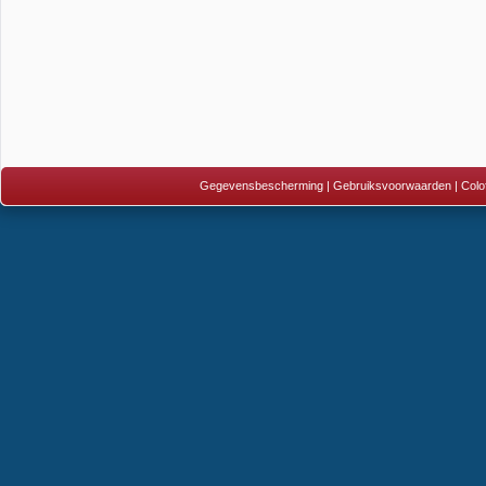
Gegevensbescherming
|
Gebruiksvoorwaarden
|
Colo