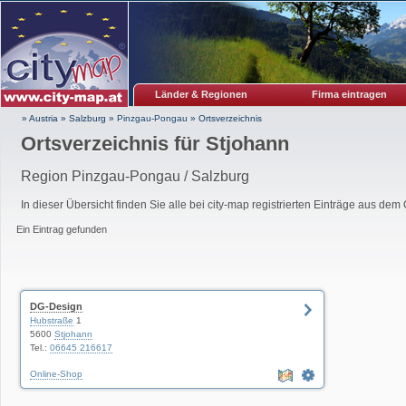
Länder & Regionen
Firma eintragen
» Austria
»
Salzburg
»
Pinzgau-Pongau
»
Ortsverzeichnis
Ortsverzeichnis für
Stjohann
Region Pinzgau-Pongau / Salzburg
In dieser Übersicht finden Sie alle bei city-map registrierten Einträge aus dem
Ein Eintrag gefunden
DG-Design
Hubstraße
1
5600
Stjohann
Tel.:
06645 216617
Online-Shop